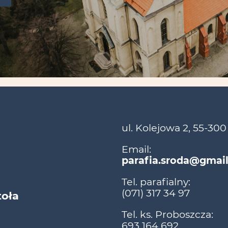
ul. Kolejowa 2, 55-300
Email:
parafia.sroda@gmai
Tel. parafialny:
(071) 317 34 97
toła
Tel. ks. Proboszcza:
693 164 692