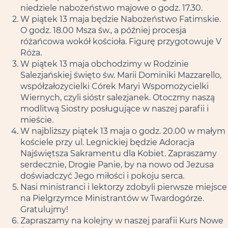
niedziele nabożeństwo majowe o godz. 17.30.
W piątek 13 maja będzie Nabożeństwo Fatimskie.
O godz. 18.00 Msza św., a później procesja
różańcowa wokół kościoła. Figurę przygotowuje V
Róża.
W piątek 13 maja obchodzimy w Rodzinie
Salezjańskiej święto św. Marii Dominiki Mazzarello,
współzałożycielki Córek Maryi Wspomożycielki
Wiernych, czyli sióstr salezjanek. Otoczmy naszą
modlitwą Siostry posługujące w naszej parafii i
mieście.
W najbliższy piątek 13 maja o godz. 20.00 w małym
kościele przy ul. Legnickiej będzie Adoracja
Najświętsza Sakramentu dla Kobiet. Zapraszamy
serdecznie, Drogie Panie, by na nowo od Jezusa
doświadczyć Jego miłości i pokoju serca.
Nasi ministranci i lektorzy zdobyli pierwsze miejsce
na Pielgrzymce Ministrantów w Twardogórze.
Gratulujmy!
Zapraszamy na kolejny w naszej parafii Kurs Nowe