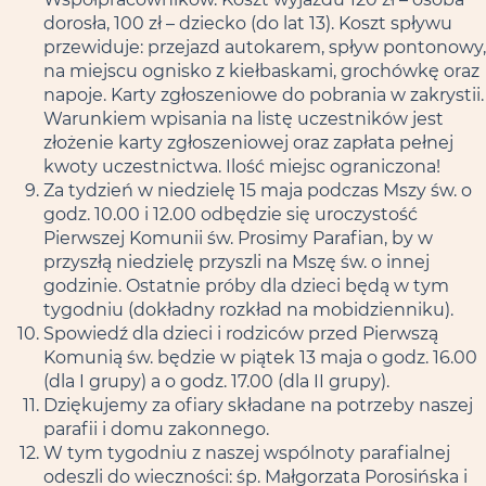
dorosła, 100 zł – dziecko (do lat 13). Koszt spływu
przewiduje: przejazd autokarem, spływ pontonowy,
na miejscu ognisko z kiełbaskami, grochówkę oraz
napoje. Karty zgłoszeniowe do pobrania w zakrystii.
Warunkiem wpisania na listę uczestników jest
złożenie karty zgłoszeniowej oraz zapłata pełnej
kwoty uczestnictwa. Ilość miejsc ograniczona!
Za tydzień w niedzielę 15 maja podczas Mszy św. o
godz. 10.00 i 12.00 odbędzie się uroczystość
Pierwszej Komunii św. Prosimy Parafian, by w
przyszłą niedzielę przyszli na Mszę św. o innej
godzinie. Ostatnie próby dla dzieci będą w tym
tygodniu (dokładny rozkład na mobidzienniku).
Spowiedź dla dzieci i rodziców przed Pierwszą
Komunią św. będzie w piątek 13 maja o godz. 16.00
(dla I grupy) a o godz. 17.00 (dla II grupy).
Dziękujemy za ofiary składane na potrzeby naszej
parafii i domu zakonnego.
W tym tygodniu z naszej wspólnoty parafialnej
odeszli do wieczności: śp. Małgorzata Porosińska i