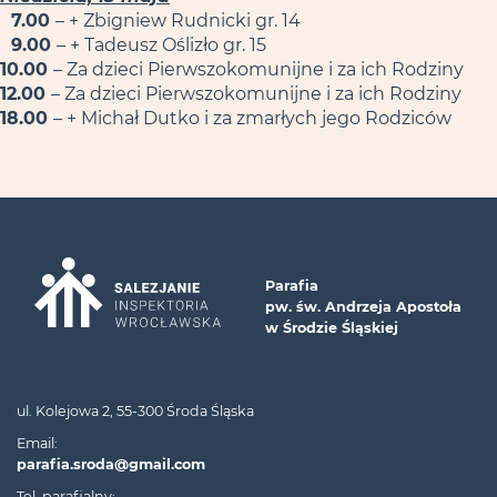
7.00
– + Zbigniew Rudnicki gr. 14
9.00
– + Tadeusz Oślizło gr. 15
10.00
– Za dzieci Pierwszokomunijne i za ich Rodziny
12.00
– Za dzieci Pierwszokomunijne i za ich Rodziny
18.00
– + Michał Dutko i za zmarłych jego Rodziców
Parafia
pw. św. Andrzeja Apostoła
w Środzie Śląskiej
ul. Kolejowa 2, 55-300 Środa Śląska
Email:
parafia.sroda@gmail.com
Tel. parafialny: