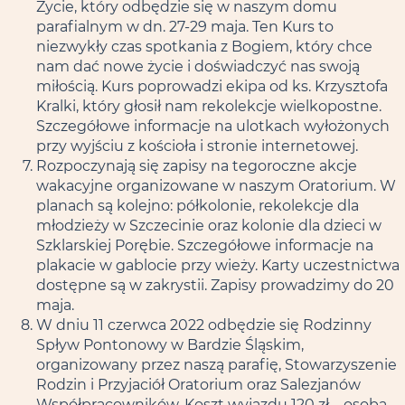
Życie, który odbędzie się w naszym domu
parafialnym w dn. 27-29 maja. Ten Kurs to
niezwykły czas spotkania z Bogiem, który chce
nam dać nowe życie i doświadczyć nas swoją
miłością. Kurs poprowadzi ekipa od ks. Krzysztofa
Kralki, który głosił nam rekolekcje wielkopostne.
Szczegółowe informacje na ulotkach wyłożonych
przy wyjściu z kościoła i stronie internetowej.
Rozpoczynają się zapisy na tegoroczne akcje
wakacyjne organizowane w naszym Oratorium. W
planach są kolejno: półkolonie, rekolekcje dla
młodzieży w Szczecinie oraz kolonie dla dzieci w
Szklarskiej Porębie. Szczegółowe informacje na
plakacie w gablocie przy wieży. Karty uczestnictwa
dostępne są w zakrystii. Zapisy prowadzimy do 20
maja.
W dniu 11 czerwca 2022 odbędzie się Rodzinny
Spływ Pontonowy w Bardzie Śląskim,
organizowany przez naszą parafię, Stowarzyszenie
Rodzin i Przyjaciół Oratorium oraz Salezjanów
Współpracowników. Koszt wyjazdu 120 zł – osoba