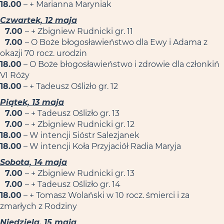
18.00
– + Marianna Maryniak
Czwartek, 12 maja
7.00
– + Zbigniew Rudnicki gr. 11
7.00
– O Boże błogosławieństwo dla Ewy i Adama z
okazji 70 rocz. urodzin
18.00
– O Boże błogosławieństwo i zdrowie dla członkiń
VI Róży
18.00
– + Tadeusz Oślizło gr. 12
Piątek, 13 maja
7.00
– + Tadeusz Oślizło gr. 13
7.00
– + Zbigniew Rudnicki gr. 12
18.00
– W intencji Sióstr Salezjanek
18.00
– W intencji Koła Przyjaciół Radia Maryja
Sobota, 14 maja
7.00
– + Zbigniew Rudnicki gr. 13
7.00
– + Tadeusz Oślizło gr. 14
18.00
– + Tomasz Wolański w 10 rocz. śmierci i za
zmarłych z Rodziny
Niedziela, 15 maja