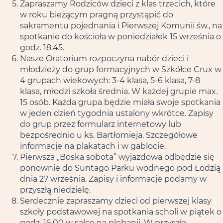
Zapraszamy Rodziców dzieci z klas trzecich, które
w roku bieżącym pragną przystąpić do
sakramentu pojednania i Pierwszej Komunii św., na
spotkanie do kościoła w poniedziałek 15 września o
godz. 18.45.
Nasze Oratorium rozpoczyna nabór dzieci i
młodzieży do grup formacyjnych w Szkółce Crux w
4 grupach wiekowych: 3-4 klasa, 5-6 klasa, 7-8
klasa, młodzi szkoła średnia. W każdej grupie max.
15 osób. Każda grupa będzie miała swoje spotkania
w jeden dzień tygodnia ustalony wkrótce. Zapisy
do grup przez formularz internetowy lub
bezpośrednio u ks. Bartłomieja. Szczegółowe
informacje na plakatach i w gablocie.
Pierwsza „Boska sobota” wyjazdowa odbędzie się
ponownie do Suntago Parku wodnego pod Łodzią
dnia 27 września. Zapisy i informacje podamy w
przyszłą niedzielę.
Serdecznie zapraszamy dzieci od pierwszej klasy
szkoły podstawowej na spotkania scholi w piątek o
godz. 16.00 w salce na plebanii. W przyszłą