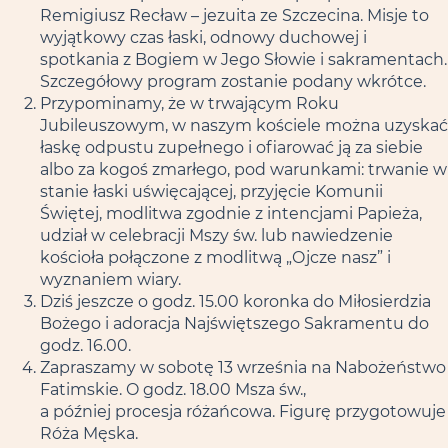
Remigiusz Recław – jezuita ze Szczecina. Misje to
wyjątkowy czas łaski, odnowy duchowej i
spotkania z Bogiem w Jego Słowie i sakramentach.
Szczegółowy program zostanie podany wkrótce.
Przypominamy, że w trwającym Roku
Jubileuszowym, w naszym kościele można uzyskać
łaskę odpustu zupełnego i ofiarować ją za siebie
albo za kogoś zmarłego, pod warunkami: trwanie w
stanie łaski uświęcającej, przyjęcie Komunii
Świętej, modlitwa zgodnie z intencjami Papieża,
udział w celebracji Mszy św. lub nawiedzenie
kościoła połączone z modlitwą „Ojcze nasz” i
wyznaniem wiary.
Dziś jeszcze o godz. 15.00 koronka do Miłosierdzia
Bożego i adoracja Najświętszego Sakramentu do
godz. 16.00.
Zapraszamy w sobotę 13 września na Nabożeństwo
Fatimskie. O godz. 18.00 Msza św.,
a później procesja różańcowa. Figurę przygotowuje
Róża Męska.