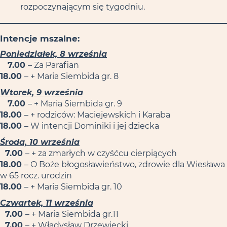
rozpoczynającym się tygodniu.
Intencje mszalne:
Poniedziałek, 8 września
7.00
– Za Parafian
18.00
– + Maria Siembida gr. 8
Wtorek, 9 września
7.00
– + Maria Siembida gr. 9
18.00
– + rodziców: Maciejewskich i Karaba
18.00
– W intencji Dominiki i jej dziecka
Środa, 10 września
7.00
– + za zmarłych w czyśćcu cierpiących
18.00
– O Boże błogosławieństwo, zdrowie dla Wiesława
w 65 rocz. urodzin
18.00
– + Maria Siembida gr. 10
Czwartek, 11 września
7.00
– + Maria Siembida gr.11
7.00
– + Władysław Drzewiecki