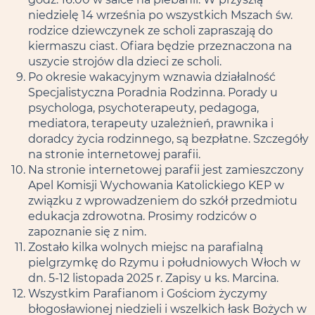
niedzielę 14 września po wszystkich Mszach św.
rodzice dziewczynek ze scholi zapraszają do
kiermaszu ciast. Ofiara będzie przeznaczona na
uszycie strojów dla dzieci ze scholi.
Po okresie wakacyjnym wznawia działalność
Specjalistyczna Poradnia Rodzinna. Porady u
psychologa, psychoterapeuty, pedagoga,
mediatora, terapeuty uzależnień, prawnika i
doradcy życia rodzinnego, są bezpłatne. Szczegóły
na stronie internetowej parafii.
Na stronie internetowej parafii jest zamieszczony
Apel Komisji Wychowania Katolickiego KEP w
związku z wprowadzeniem do szkół przedmiotu
edukacja zdrowotna. Prosimy rodziców o
zapoznanie się z nim.
Zostało kilka wolnych miejsc na parafialną
pielgrzymkę do Rzymu i południowych Włoch w
dn. 5-12 listopada 2025 r. Zapisy u ks. Marcina.
Wszystkim Parafianom i Gościom życzymy
błogosławionej niedzieli i wszelkich łask Bożych w