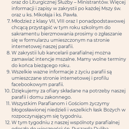
oraz do Liturgicznej Służby – Ministrantów. Więcej
informacji i zapisy w zakrystii po każdej Mszy św.
oraz u ks. Mikołaja i ks. Pawła.
Młodzież z klasy VII, VIII oraz I ponadpodstawowej
chcącą przystąpić w tym roku szkolnym do
sakramentu bierzmowania prosimy o zgłaszanie
się w formularzu umieszczonym na stronie
internetowej naszej parafii.
W zakrystii lub kancelarii parafialnej można
zamawiać intencje mszalne. Mamy wolne terminy
do końca bieżącego roku.
Wszelkie ważne informacje z życiu parafii są
umieszczane stronie internetowej i profilu
facebookowym parafii.
Dziękujemy za ofiary składane na potrzeby naszej
parafii i domu zakonnego.
Wszystkim Parafianom i Gościom życzymy
błogosławionej niedzieli i wszelkich łask Bożych w
rozpoczynającym się tygodniu.
W tym tygodniu z naszej wspólnoty parafialnej
odeszła do wieczności: śp. Ryszarda Duliba.