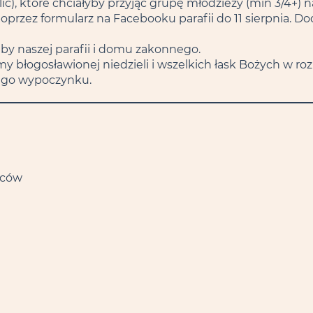
olic), które chciałyby przyjąć grupę młodzieży (min 3/4+) 
 poprzez formularz na Facebooku parafii do 11 sierpnia. D
by naszej parafii i domu zakonnego.
 błogosławionej niedzieli i wszelkich łask Bożych w ro
ego wypoczynku.
iców