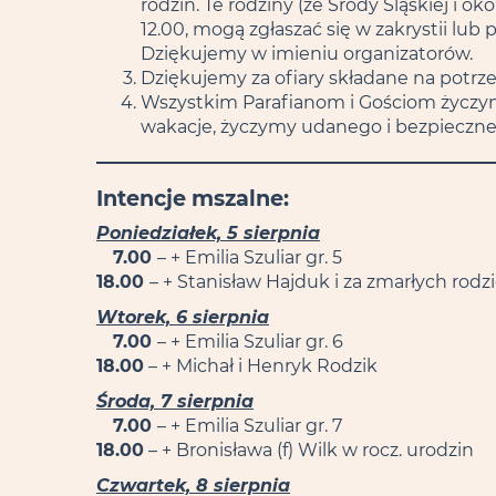
rodzin. Te rodziny (ze Środy Śląskiej i ok
12.00, mogą zgłaszać się w zakrystii lub
Dziękujemy w imieniu organizatorów.
Dziękujemy za ofiary składane na potrze
Wszystkim Parafianom i Gościom życzymy
wakacje, życzymy udanego i bezpieczn
Intencje mszalne:
Poniedziałek, 5 sierpnia
7.00
– + Emilia Szuliar gr. 5
18.00
– + Stanisław Hajduk i za zmarłych rodz
Wtorek, 6 sierpnia
7.00
– + Emilia Szuliar gr. 6
18.00
– + Michał i Henryk Rodzik
Środa, 7 sierpnia
7.00
– + Emilia Szuliar gr. 7
18.00
– + Bronisława (f) Wilk w rocz. urodzin
Czwartek, 8 sierpnia