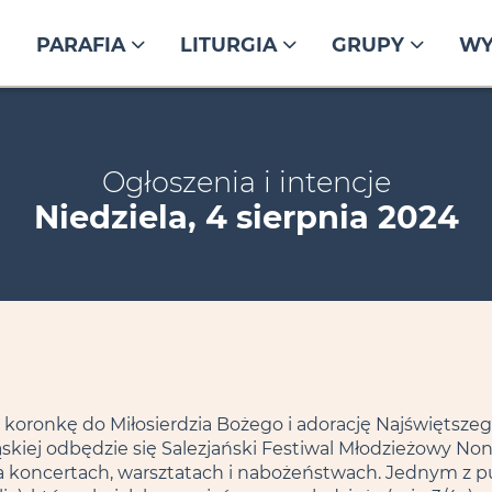
PARAFIA
LITURGIA
GRUPY
WY
Ogłoszenia i intencje
Niedziela, 4 sierpnia 2024
a koronkę do Miłosierdzia Bożego i adorację Najświętsze
ląskiej odbędzie się Salezjański Festiwal Młodzieżowy No
ę na koncertach, warsztatach i nabożeństwach. Jednym z 