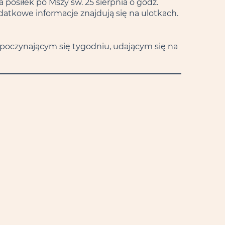
na posiłek po Mszy św. 25 sierpnia o godz.
odatkowe informacje znajdują się na ulotkach.
zpoczynającym się tygodniu, udającym się na