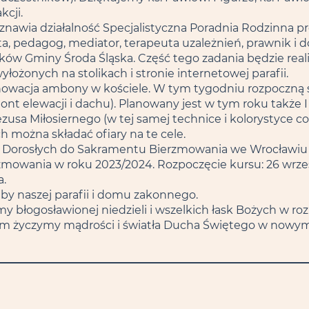
kcji.
nawia działalność Specjalistyczna Poradnia Rodzinna pr
a, pedagog, mediator, terapeuta uzależnień, prawnik i d
dków Gminy Środa Śląska. Część tego zadania będzie r
yłożonych na stolikach i stronie internetowej parafii.
enowacja ambony w kościele. W tym tygodniu rozpoczną 
ont elewacji i dachu). Planowany jest w tym roku także I
a Miłosiernego (w tej samej technice i kolorystyce co po
h można składać ofiary na te cele.
 Dorosłych do Sakramentu Bierzmowania we Wrocławiu 
mowania w roku 2023/2024. Rozpoczęcie kursu: 26 wrześn
a.
by naszej parafii i domu zakonnego.
 błogosławionej niedzieli i wszelkich łask Bożych w ro
m życzymy mądrości i światła Ducha Świętego w nowym