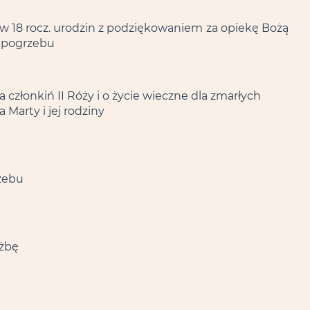
w 18 rocz. urodzin z podziękowaniem
za opiekę Bożą
w pogrzebu
 członkiń II Róży i o życie wieczne dla zmarłych
 Marty i jej rodziny
zebu
użbę