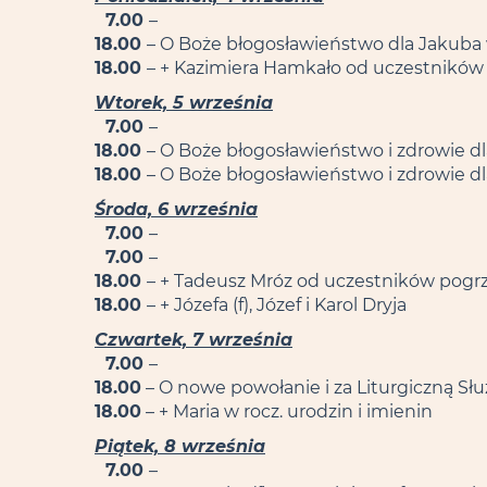
7.00
–
18.00
– O Boże błogosławieństwo dla Jakuba 
18.00
– + Kazimiera Hamkało od uczestnikó
Wtorek, 5 września
7.00
–
18.00
– O Boże błogosławieństwo i zdrowie dla
18.00
– O Boże błogosławieństwo i zdrowie dla
Środa, 6 września
7.00
–
7.00
–
18.00
– + Tadeusz Mróz od uczestników pogr
18.00
– + Józefa (f), Józef i Karol Dryja
Czwartek, 7 września
7.00
–
18.00
– O nowe powołanie i za Liturgiczną Sł
18.00
– + Maria w rocz. urodzin i imienin
Piątek, 8 września
7.00
–