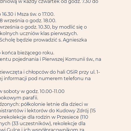
odniową w każdy czwartek od godz. 7.30 do
6.30 i Msza św. o 17.00.
 września o godz. 18.00.
rześnia o godz. 10.30, by modlić się o
zkolnych uczniów klas pierwszych.
Scholę będzie prowadzić s. Agnieszka
o końca bieżącego roku.
entu pojednania i Pierwszej Komunii św., na
ziewczęta i chłopców do hali OSiR przy ul. 1-
cej informacji pod numerem telefonu na
 w soboty w godz. 10.00-11.00
bookowym parafii.
zonych: półkolonie letnie dla dzieci w
nistrantów i lektorów do Kudowy Zdrój (15
rekolekcje dla rodzin w Przesiece (110
ych (33 uczestników), rekolekcje dla
owi Gulce i ich współpracownikom za