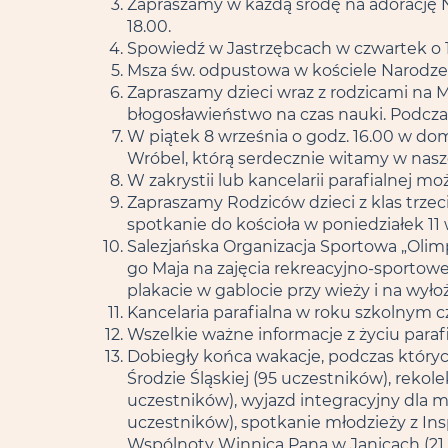
Zapraszamy w każdą środę na adorację N
18.00.
Spowiedź w Jastrzębcach w czwartek o 16.
Msza św. odpustowa w kościele Narodzeni
Zapraszamy dzieci wraz z rodzicami na Ms
błogosławieństwo na czas nauki. Podcza
W piątek 8 września o godz. 16.00 w do
Wróbel, którą serdecznie witamy w naszej
W zakrystii lub kancelarii parafialnej
Zapraszamy Rodziców dzieci z klas trzec
spotkanie do kościoła w poniedziałek 11 
Salezjańska Organizacja Sportowa „Olimpia
go Maja na zajęcia rekreacyjno-sportowe
plakacie w gablocie przy wieży i na wyło
Kancelaria parafialna w roku szkolnym cz
Wszelkie ważne informacje z życiu paraf
Dobiegły końca wakacje, podczas których
Środzie Śląskiej (95 uczestników), reko
uczestników), wyjazd integracyjny dla m
uczestników), spotkanie młodzieży z Ins
Wspólnoty Winnica Pana w Janicach (21 