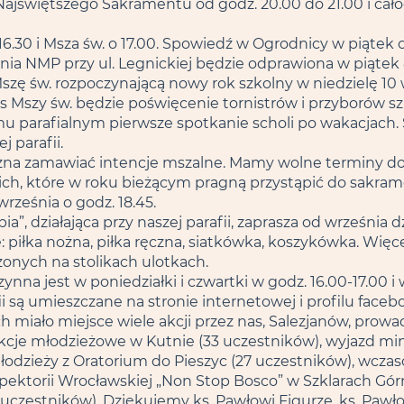
ajświętszego Sakramentu od godz. 20.00 do 21.00 i cał
30 i Msza św. o 17.00. Spowiedź w Ogrodnicy w piątek o 1
a NMP przy ul. Legnickiej będzie odprawiona w piątek 8
zę św. rozpoczynającą nowy rok szkolny w niedzielę 10 w
s Mszy św. będzie poświęcenie tornistrów i przyborów s
mu parafialnym pierwsze spotkanie scholi po wakacjach. 
 parafii.
 można zamawiać intencje mszalne. Mamy wolne terminy d
ich, które w roku bieżącym pragną przystąpić do sakram
września o godz. 18.45.
”, działająca przy naszej parafii, zaprasza od września d
: piłka nożna, piłka ręczna, siatkówka, koszykówka. Wię
żonych na stolikach ulotkach.
ynna jest w poniedziałki i czwartki w godz. 16.00-17.00 i
ii są umieszczane na stronie internetowej i profilu face
 miało miejsce wiele akcji przez nas, Salezjanów, prowad
lekcje młodzieżowe w Kutnie (33 uczestników), wyjazd mi
łodzieży z Oratorium do Pieszyc (27 uczestników), wczaso
pektorii Wrocławskiej „Non Stop Bosco” w Szklarach Górn
uczestników). Dziękujemy ks. Pawłowi Figurze, ks. Pawł