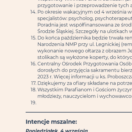
przygotowanie i przeprowadzenie tych a
Po okresie wakacyjnym od 4 września wz
specjalistów: psycholog, psychoterapeut
Poradnia jest współfinansowana ze śro
Środzie Śląskiej. Szczegóły na ulotkach w
Do końca października będzie trwała r
Narodzenia NMP przy ul. Legnickiej (rem
wykonanie nowego ołtarza z obrazem Jezus
stolikach są wyłożone koperty, do któryc
Centralny Ośrodek Przygotowania Osób
dorosłych do przyjęcia sakramentu bierz
2023 r. Więcej informacji u ks. Proboszcz
Dziękujemy za ofiary składane na potrze
Wszystkim Parafianom i Gościom życzymy
młodzieży, nauczycielom i wychowawco
Intencje mszalne:
Poniedziałek, 4 września