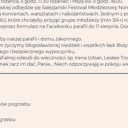
różańca, o godz. 17.30 różaniec i Msza św. o godz. 18.00.
ląskiej odbędzie się Salezjański Festiwal Młodzieżowy No
ę na koncertach, warsztatach i nabożeństwach. Jednym z 
olic), które chciałyby przyjąć grupę młodzieży (min 3/4+) 
 poprzez formularz na Facebooku parafii do 11 sierpnia. D
by naszej parafii i domu zakonnego.
życzymy błogosławionej niedzieli i wszelkich łask Boży
nego i bezpiecznego wypoczynku.
ialnej odeszli do wieczności: śp. Irena Urban, Lesław Tr
nek racz im dać, Panie… Niech odpoczywają w pokoju w
ików pogrzebu
ogrzebu