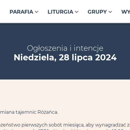
PARAFIA
LITURGIA
GRUPY
WY
Ogłoszenia i intencje
Niedziela, 28 lipca 2024
 zmiana tajemnic Różańca.
ożeństwo pierwszych sobót miesiąca, aby wynagradzać 