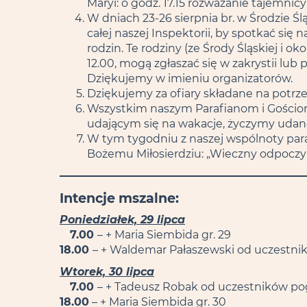
Maryi: o godz. 17.15 rozważanie tajemnicy 
W dniach 23-26 sierpnia br. w Środzie Ś
całej naszej Inspektorii, by spotkać si
rodzin. Te rodziny (ze Środy Śląskiej i ok
12.00, mogą zgłaszać się w zakrystii lub
Dziękujemy w imieniu organizatorów.
Dziękujemy za ofiary składane na potrze
Wszystkim naszym Parafianom i Gościom 
udającym się na wakacje, życzymy uda
W tym tygodniu z naszej wspólnoty paraf
Bożemu Miłosierdziu: „Wieczny odpoczy
Intencje mszalne:
Poniedziałek, 29 lipca
7.00
– + Maria Siembida gr. 29
18.00
– + Waldemar Pałaszewski od uczestn
Wtorek, 30 lipca
7.00
– + Tadeusz Robak od uczestników p
18.00
– + Maria Siembida gr. 30