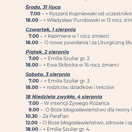
Środa, 31 lipca
7.00
– + Ryszard Kupniewski od uczestnik
18.00
– + Władysław Pundowski w 13 rocz. śmi
Czwartek, 1 sierpnia
7.00
– + Kazimiera w 1 rocz. śmierci
18.00
– O nowe powołania i za Liturgiczną Sł
Piątek, 2 sierpnia
7.00
– + Emilia Szuliar gr. 2
18.00
– + Ewa Skibicka w 16 rocz. śmierci
Sobota, 3 sierpnia
7.00
– + Emilia Szuliar gr. 3
18.00
– + rodziców, dziadków i teściów
18 Niedziela zwykła, 4 sierpnia
7.00
– W intencji Żywego Różańca
9.00
– O Boże błogosławieństwo dla Iwony i 
10.30
– Za Parafian
12.00
– O Boże błogosławieństwo, zdrowie i o
18.00
– + Emilia Szuliar gr. 4