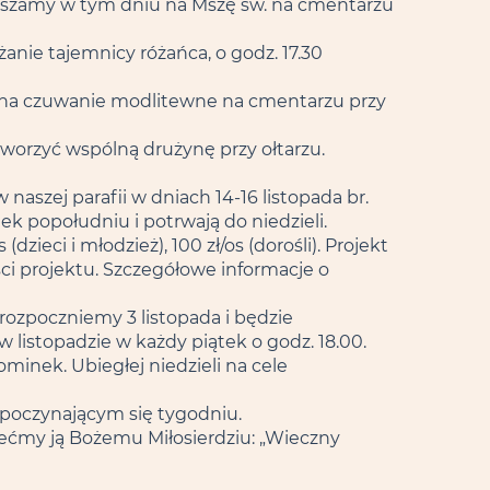
praszamy w tym dniu na Mszę św. na cmentarzu
anie tajemnicy różańca, o godz. 17.30
 na czuwanie modlitewne na cmentarzu przy
worzyć wspólną drużynę przy ołtarzu.
aszej parafii w dniach 14-16 listopada br.
k popołudniu i potrwają do niedzieli.
zieci i młodzież), 100 zł/os (dorośli). Projekt
ci projektu. Szczegółowe informacje o
rozpoczniemy 3 listopada i będzie
listopadzie w każdy piątek o godz. 18.00.
minek. Ubiegłej niedzieli na cele
zpoczynającym się tygodniu.
olećmy ją Bożemu Miłosierdziu: „Wieczny