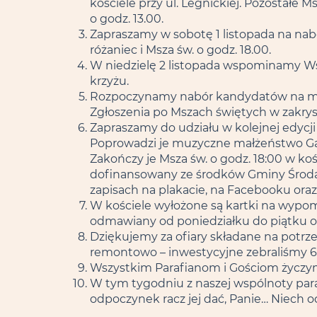
kościele przy ul. Legnickiej. Pozostał
o godz. 13.00.
Zapraszamy w sobotę 1 listopada na nabo
różaniec i Msza św. o godz. 18.00.
W niedzielę 2 listopada wspominamy Ws
krzyżu.
Rozpoczynamy nabór kandydatów na mini
Zgłoszenia po Mszach świętych w zakryst
Zapraszamy do udziału w kolejnej edycji
Poprowadzi je muzyczne małżeństwo Gabi 
Zakończy je Msza św. o godz. 18:00 w kości
dofinansowany ze środków Gminy Środa Ś
zapisach na plakacie, na Facebooku oraz 
W kościele wyłożone są kartki na wypom
odmawiany od poniedziałku do piątku o 
Dziękujemy za ofiary składane na potrze
remontowo – inwestycyjne zebraliśmy 63
Wszystkim Parafianom i Gościom życzymy
W tym tygodniu z naszej wspólnoty paraf
odpoczynek racz jej dać, Panie… Niech