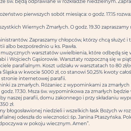
e Msze św. będą odprawiane w rozkładzie niedzielnym. Za
żeństwo pierwszych sobót miesiąca: o godz. 17.15 rozważ
zystkich Wiernych Zmarłych. O godz. 19.30 zapraszamy
strantów. Zapraszamy chłopców, którzy chcą służyć i t
ii albo bezpośrednio u ks. Pawła.
 muzycznych warsztatów uwielbienia, które odbędą się w n
i Wojciech Gąsiorowie. Warsztaty rozpoczną się w piąte
ele parafialnym. Koszt udziału w warsztatach to 80 zł/os (d
ląska w kwocie 5000 zł, co stanowi 50,25% kwoty całoś
stronie internetowej parafii.
inki za zmarłych. Różaniec z wypominkami za zmarłych 
godz. 17.30. Msza św. wypominkowa za zmarłych będzie w 
by naszej parafii, domu zakonnego i przy składaniu wypo
50 zł.
 błogosławionej niedzieli i wszelkich łask Bożych w ro
ialnej odeszła do wieczności: śp. Janina Ptaszyńska. P
 odpoczywa w pokoju wiecznym. Amen”.