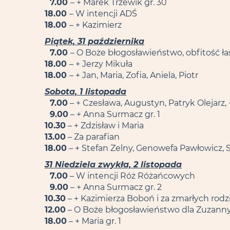
7.00
– + Marek Trzewik gr. 30
18.00
– W intencji ADŚ
18.00
– + Kazimierz
Piątek, 31 października
7.00
– O Boże błogosławieństwo, obfitość łas
18.00
– + Jerzy Mikuła
18.00
– + Jan, Maria, Zofia, Aniela, Piotr
Sobota, 1 listopada
7.00
– + Czesława, Augustyn, Patryk Olejarz, +
9.00
– + Anna Surmacz gr. 1
10.30
– + Zdzisław i Maria
13.00
– Za parafian
18.00
– + Stefan Zelny, Genowefa Pawłowicz, 
31 Niedziela zwykła, 2 listopada
7.00
– W intencji Róż Różańcowych
9.00
– + Anna Surmacz gr. 2
10.30
– + Kazimierza Boboń i za zmarłych rodz
12.00
– O Boże błogosławieństwo dla Zuzanny 
18.00
– + Maria gr. 1