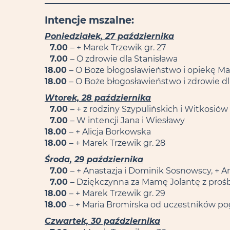
Intencje mszalne:
Poniedziałek, 27 października
7.00
– + Marek Trzewik gr. 27
7.00
– O zdrowie dla Stanisława
18.00
– O Boże błogosławieństwo i opiekę Matk
18.00
– O Boże błogosławieństwo i zdrowie dla
Wtorek, 28 października
7.00
– + z rodziny Szypulińskich i Witkosiów
7.00
– W intencji Jana i Wiesławy
18.00
– + Alicja Borkowska
18.00
– + Marek Trzewik gr. 28
Środa, 29 października
7.00
– + Anastazja i Dominik Sosnowscy, + 
7.00
– Dziękczynna za Mamę Jolantę z proś
18.00
– + Marek Trzewik gr. 29
18.00
– + Maria Bromirska od uczestników p
Czwartek, 30 października