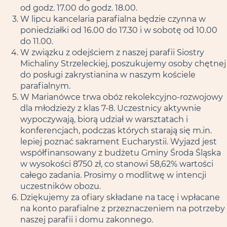
od godz. 17.00 do godz. 18.00.
W lipcu kancelaria parafialna będzie czynna w
poniedziałki od 16.00 do 17.30 i w sobotę od 10.00
do 11.00.
W związku z odejściem z naszej parafii Siostry
Michaliny Strzeleckiej, poszukujemy osoby chętnej
do posługi zakrystianina w naszym kościele
parafialnym.
W Marianówce trwa obóz rekolekcyjno-rozwojowy
dla młodzieży z klas 7-8. Uczestnicy aktywnie
wypoczywają, biorą udział w warsztatach i
konferencjach, podczas których starają się m.in.
lepiej poznać sakrament Eucharystii. Wyjazd jest
współfinansowany z budżetu Gminy Środa Śląska
w wysokości 8750 zł, co stanowi 58,62% wartości
całego zadania. Prosimy o modlitwę w intencji
uczestników obozu.
Dziękujemy za ofiary składane na tacę i wpłacane
na konto parafialne z przeznaczeniem na potrzeby
naszej parafii i domu zakonnego.