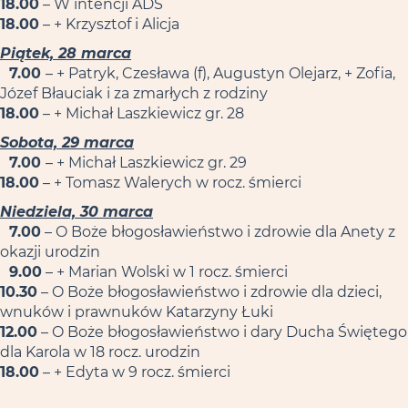
18.00
– W intencji ADŚ
18.00
– + Krzysztof i Alicja
Piątek, 28 marca
7.00
– + Patryk, Czesława (f), Augustyn Olejarz, + Zofia,
Józef Błauciak i za zmarłych z rodziny
18.00
– + Michał Laszkiewicz gr. 28
Sobota, 29 marca
7.00
– + Michał Laszkiewicz gr. 29
18.00
– + Tomasz Walerych w rocz. śmierci
Niedziela, 30 marca
7.00
– O Boże błogosławieństwo i zdrowie dla Anety z
okazji urodzin
9.00
– + Marian Wolski w 1 rocz. śmierci
10.30
– O Boże błogosławieństwo i zdrowie dla dzieci,
wnuków i prawnuków Katarzyny Łuki
12.00
– O Boże błogosławieństwo i dary Ducha Świętego
dla Karola w 18 rocz. urodzin
18.00
– + Edyta w 9 rocz. śmierci