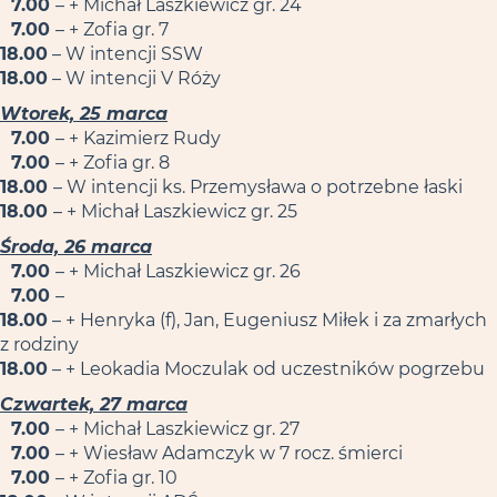
7.00
– + Michał Laszkiewicz gr. 24
7.00
– + Zofia gr. 7
18.00
– W intencji SSW
18.00
– W intencji V Róży
Wtorek, 25 marca
7.00
– + Kazimierz Rudy
7.00
– + Zofia gr. 8
18.00
– W intencji ks. Przemysława o potrzebne łaski
18.00
– + Michał Laszkiewicz gr. 25
Środa, 26 marca
7.00
– + Michał Laszkiewicz gr. 26
7.00
–
18.00
– + Henryka (f), Jan, Eugeniusz Miłek i za zmarłych
z rodziny
18.00
– + Leokadia Moczulak od uczestników pogrzebu
Czwartek, 27 marca
7.00
– + Michał Laszkiewicz gr. 27
7.00
– + Wiesław Adamczyk w 7 rocz. śmierci
7.00
– + Zofia gr. 10