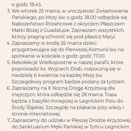
o godz. 18.45.
We wtorek 25 marca, w uroczystość Zwiastowania
Pańskiego, po Mszy św. o godz. 18.00 odbędzie się
Nabożeństwo Różańcowe z okryciem Płaszczem
Matki Bożej z Guadalupe. Zapraszam wszystkich,
którzy pragną schronić się pod płaszcz Maryi.
Zapraszamy w środę 26 marca dzieci
przygotowujące się do Pierwszej Komunii św. na
spotkanie w kościele o godz. godz. 17.00.
Rekolekcje Wielkopostne w naszej parafii, które
poprowadzi ks. Wojciech Drab, rozpoczną się w
niedzielę 6 kwietnia na każdej Mszy św.
Szczegółowy program będzie podany za tydzień.
Zapraszamy na X Nocną Drogę̨ Krzyżową̨ dla
mężczyzn, która odbędzie się 28 marca. Trasa
będzie z bazyliki mniejszej w Legnickim Polu do
Środy Śląskiej. Szczegóły na plakacie przy wieży i
stronie internetowej.
Zapraszamy do udziału w Pieszej Drodze Krzyżowej
do Sanktuarium Męki Pańskiej w Tyńcu Legnickim