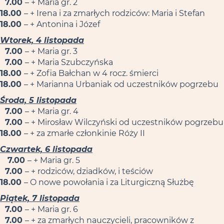
7.00
– + Maria gr. 2
18.00
– + Irena i za zmarłych rodziców: Maria i Stefan
18.00
– + Antonina i Józef
Wtorek, 4 listopada
7.00
– + Maria gr. 3
7.00
– + Maria Szubczyńska
18.00
– + Zofia Bałchan w 4 rocz. śmierci
18.00
– + Marianna Urbaniak od uczestników pogrzebu
Środa, 5 listopada
7.00
– + Maria gr. 4
7.00
– + Mirosław Wilczyński od uczestników pogrzebu
18.00
– + za zmarłe członkinie Róży II
Czwartek, 6 listopada
7.00
– + Maria gr. 5
7.00
– + rodziców, dziadków, i teściów
18.00
– O nowe powołania i za Liturgiczną Służbę
Piątek, 7 listopada
7.00
– + Maria gr. 6
7.00
– + za zmarłych nauczycieli, pracowników z