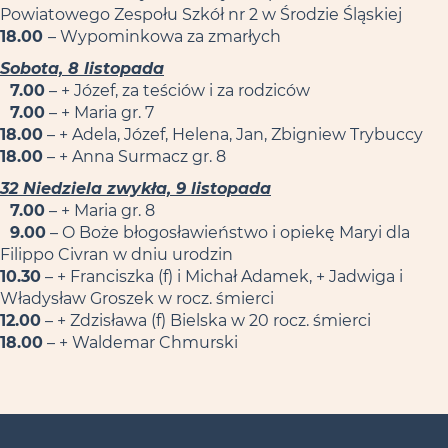
Powiatowego Zespołu Szkół nr 2 w Środzie Śląskiej
18.00
– Wypominkowa za zmarłych
Sobota, 8 listopada
7.00
– + Józef, za teściów i za rodziców
7.00
– + Maria gr. 7
18.00
– + Adela, Józef, Helena, Jan, Zbigniew Trybuccy
18.00
– + Anna Surmacz gr. 8
32 Niedziela zwykła, 9 listopada
7.00
– + Maria gr. 8
9.00
– O Boże błogosławieństwo i opiekę Maryi dla
Filippo Civran w dniu urodzin
10.30
– + Franciszka (f) i Michał Adamek, + Jadwiga i
Władysław Groszek w rocz. śmierci
12.00
– + Zdzisława (f) Bielska w 20 rocz. śmierci
18.00
– + Waldemar Chmurski