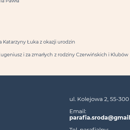
la Pawła
a Katarzyny Łuka z okazji urodzin
, Eugeniusz i za zmarłych
z rodziny Czerwińskich i Klubów
ul. Kolejowa 2, 55-300
Email:
parafia.sroda@gmai
Tel. parafialny: