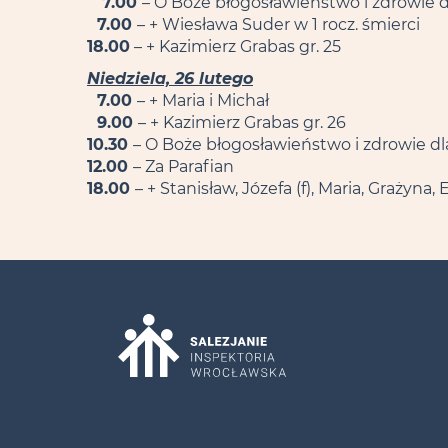
7.00
– O Boże błogosławieństwo i zdrowie d
7.00
– + Wiesława Suder w 1 rocz. śmierci
18.00
– + Kazimierz Grabas gr. 25
Niedziela, 26 lutego
7.00
– + Maria i Michał
9.00
– + Kazimierz Grabas gr. 26
10.30
– O Boże błogosławieństwo i zdrowie dl
12.00
– Za Parafian
18.00
– + Stanisław, Józefa (f), Maria, Grażyna