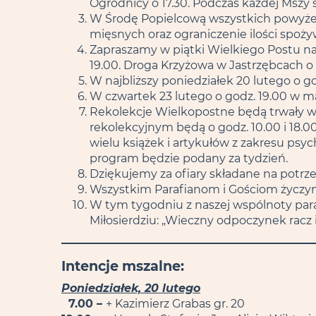
Ogrodnicy o 17.30. Podczas każdej Mszy
W Środę Popielcową wszystkich powyżej 
mięsnych oraz ograniczenie ilości spoż
Zapraszamy w piątki Wielkiego Postu na D
19.00. Droga Krzyżowa w Jastrzębcach o 
W najbliższy poniedziałek 20 lutego o go
W czwartek 23 lutego o godz. 19.00 w ma
Rekolekcje Wielkopostne będą trwały w n
rekolekcyjnym będą o godz. 10.00 i 18.0
wielu książek i artykułów z zakresu psyc
program będzie podany za tydzień.
Dziękujemy za ofiary składane na potrze
Wszystkim Parafianom i Gościom życzymy
W tym tygodniu z naszej wspólnoty paraf
Miłosierdziu: „Wieczny odpoczynek rac
Intencje mszalne:
Poniedziałek, 20 lutego
7.00 –
+ Kazimierz Grabas gr. 20