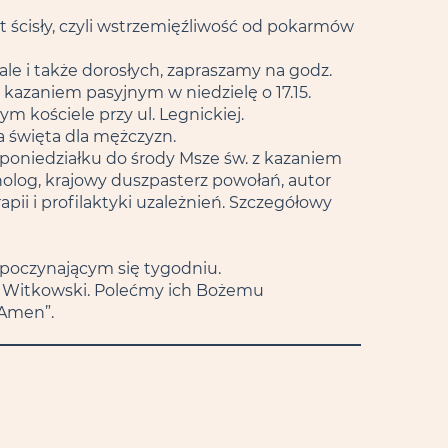
 ścisły, czyli wstrzemięźliwość od pokarmów
ale i także dorosłych, zapraszamy na godz.
 kazaniem pasyjnym w niedzielę o 17.15.
m kościele przy ul. Legnickiej.
a święta dla mężczyzn.
 poniedziałku do środy Msze św. z kazaniem
holog, krajowy duszpasterz powołań, autor
pii i profilaktyki uzależnień. Szczegółowy
zpoczynającym się tygodniu.
old Witkowski. Polećmy ich Bożemu
 Amen”.