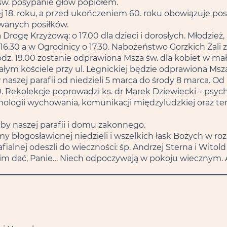
 św. posypanie głów popiołem.
18. roku, a przed ukończeniem 60. roku obowiązuje post
ywanych posiłków.
rogę Krzyżową: o 17.00 dla dzieci i dorosłych. Młodzież, 
16.30 a w Ogrodnicy o 17.30. Nabożeństwo Gorzkich Żali z
dz. 19.00 zostanie odprawiona Msza św. dla kobiet w mały
łym kościele przy ul. Legnickiej będzie odprawiona Msz
aszej parafii od niedzieli 5 marca do środy 8 marca. Od
0. Rekolekcje poprowadzi ks. dr Marek Dziewiecki – psyc
hologii wychowania, komunikacji międzyludzkiej oraz tera
by naszej parafii i domu zakonnego.
 błogosławionej niedzieli i wszelkich łask Bożych w ro
ialnej odeszli do wieczności: śp. Andrzej Sterna i Wit
z im dać, Panie… Niech odpoczywają w pokoju wiecznym.