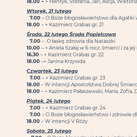
18.00 –
+ Henryk, Stefania, Jan, Alicja, Wiktori
Wtorek, 21 lutego
7.00
– O Boże błogosławieństwo dla Agatki w
18.00
– + Kazimierz Grabas gr. 21
Środa, 22 lutego Środa Popielcowa
7.00
– O łaskę zdrowia dla Nataszki
10.00
– + Aniela Szałaj w 6 rocz. śmierci i za j
16.30
– + Kazimierz Grabas gr. 22
18.00
–+ Janina Krzywda
Czwartek, 23 lutego
7.00
– + Kazimierz Grabas gr. 23
18.00
– W intencji Apostolstwa Dobrej Śmierc
18.00
– + Kazimierz Pałaszewski, Maria, Zofia, 
Piątek, 24 lutego
7.00
– + Kazimierz Grabas gr. 24
7.00
– O Boże błogosławieństwo i zdrowie dl
18.00
– W intencji V Róży
Sobota, 25 lutego