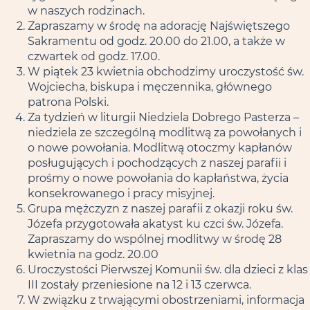
w naszych rodzinach.
Zapraszamy w środę na adorację Najświętszego
Sakramentu od godz. 20.00 do 21.00, a także w
czwartek od godz. 17.00.
W piątek 23 kwietnia obchodzimy uroczystość św.
Wojciecha, biskupa i męczennika, głównego
patrona Polski.
Za tydzień w liturgii Niedziela Dobrego Pasterza –
niedziela ze szczególną modlitwą za powołanych i
o nowe powołania. Modlitwą otoczmy kapłanów
posługujących i pochodzących z naszej parafii i
prośmy o nowe powołania do kapłaństwa, życia
konsekrowanego i pracy misyjnej.
Grupa mężczyzn z naszej parafii z okazji roku św.
Józefa przygotowała akatyst ku czci św. Józefa.
Zapraszamy do wspólnej modlitwy w środę 28
kwietnia na godz. 20.00
Uroczystości Pierwszej Komunii św. dla dzieci z klas
III zostały przeniesione na 12 i 13 czerwca.
W związku z trwającymi obostrzeniami, informacja