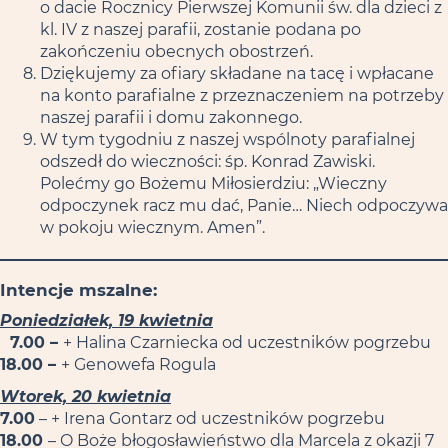
o dacie Rocznicy Pierwszej Komunii św. dla dzieci z
kl. IV z naszej parafii, zostanie podana po
zakończeniu obecnych obostrzeń.
Dziękujemy za ofiary składane na tacę i wpłacane
na konto parafialne z przeznaczeniem na potrzeby
naszej parafii i domu zakonnego.
W tym tygodniu z naszej wspólnoty parafialnej
odszedł do wieczności: śp. Konrad Zawiski.
Polećmy go Bożemu Miłosierdziu: „Wieczny
odpoczynek racz mu dać, Panie… Niech odpoczywa
w pokoju wiecznym. Amen”.
Intencje mszalne:
Poniedziałek, 19 kwietnia
7.00 –
+ Halina Czarniecka od uczestników pogrzebu
18.00 –
+ Genowefa Rogula
Wtorek, 20 kwietnia
7.00
– + Irena Gontarz od uczestników pogrzebu
18.00
– O Boże błogosławieństwo dla Marcela z okazji 7