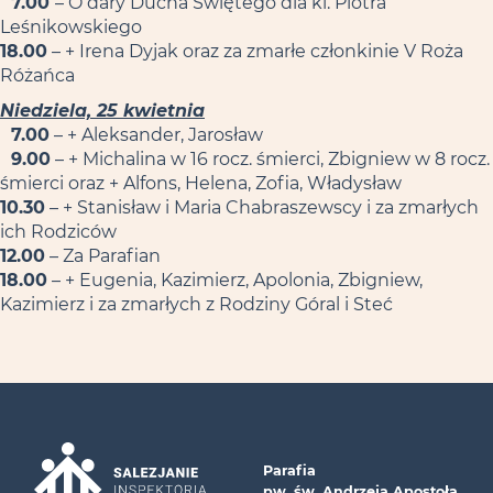
7.00
– O dary Ducha Świętego dla kl. Piotra
Leśnikowskiego
18.00
– + Irena Dyjak oraz za zmarłe członkinie V Roża
Różańca
Niedziela, 25 kwietnia
7.00
– + Aleksander, Jarosław
9.00
– + Michalina w 16 rocz. śmierci, Zbigniew w 8 rocz.
śmierci oraz + Alfons, Helena, Zofia, Władysław
10.30
– + Stanisław i Maria Chabraszewscy i za zmarłych
ich Rodziców
12.00
– Za Parafian
18.00
– + Eugenia, Kazimierz, Apolonia, Zbigniew,
Kazimierz i za zmarłych z Rodziny Góral i Steć
Parafia
pw. św. Andrzeja Apostoła