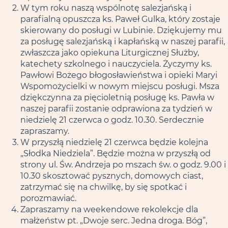
W tym roku naszą wspólnotę salezjańską i
parafialną opuszcza ks. Paweł Gulka, który zostaje
skierowany do posługi w Lubinie. Dziękujemy mu
za posługę salezjańską i kapłańską w naszej parafii,
zwłaszcza jako opiekuna Liturgicznej Służby,
katechety szkolnego i nauczyciela. Życzymy ks.
Pawłowi Bożego błogosławieństwa i opieki Maryi
Wspomożycielki w nowym miejscu posługi. Msza
dziękczynna za pięcioletnią posługę ks. Pawła w
naszej parafii zostanie odprawiona za tydzień w
niedzielę 21 czerwca o godz. 10.30. Serdecznie
zapraszamy.
W przyszłą niedzielę 21 czerwca będzie kolejna
„Słodka Niedziela”. Będzie można w przyszłą od
strony ul. Św. Andrzeja po mszach św. o godz. 9.00 i
10.30 skosztować pysznych, domowych ciast,
zatrzymać się na chwilkę, by się spotkać i
porozmawiać.
Zapraszamy na weekendowe rekolekcje dla
małżeństw pt. „Dwoje serc. Jedna droga. Bóg”,