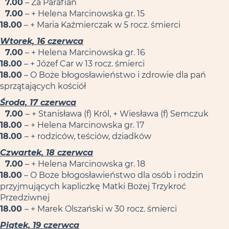
7.00
– Za Parafian
7.00
– + Helena Marcinowska gr. 15
18.00
– + Maria Kaźmierczak w 5 rocz. śmierci
Wtorek, 16 czerwca
7.00
– + Helena Marcinowska gr. 16
18.00
– + Józef Car w 13 rocz. śmierci
18.00
– O Boże błogosławieństwo i zdrowie dla pań
sprzątających kościół
Środa, 17 czerwca
7.00
– + Stanisława (f) Król, + Wiesława (f) Semczuk
18.00
– + Helena Marcinowska gr. 17
18.00
– + rodziców, teściów, dziadków
Czwartek, 18 czerwca
7.00
– + Helena Marcinowska gr. 18
18.00
– O Boże błogosławieństwo dla osób i rodzin
przyjmujących kapliczkę Matki Bożej Trzykroć
Przedziwnej
18.00
– + Marek Olszański w 30 rocz. śmierci
Piątek, 19 czerwca