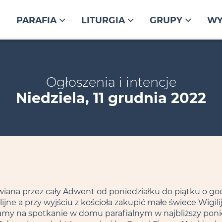
PARAFIA
LITURGIA
GRUPY
WY
Ogłoszenia i intencje
Niedziela, 11 grudnia 2022
iana przez cały Adwent od poniedziałku do piątku o godz
jne a przy wyjściu z kościoła zakupić małe świece Wigilij
my na spotkanie w domu parafialnym w najbliższy ponied