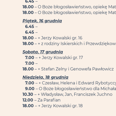
6.45
–
18.00
– O Boże błogosławieństwo, opiekę Mat
18.00
– O Boże błogosławieństwo, opiekę Matki
Piątek, 16 grudnia
6.45
–
6.45
–
18.00
– + Jerzy Kowalski gr. 16
18.00
– + z rodziny Iskierskich i Przewdzięko
Sobota, 17 grudnia
7.00
– + Jerzy Kowalski gr. 17
7.00
–
18.00
– + Stefan Zelny i Genowefa Pawłowicz
Niedziela, 18 grudnia
7.00
– + Czesław, Helena i Edward Rybotycc
9.00
– O Boże błogosławieństwo dla Michała z
10.30
– + Władysław, Jan, Franciszek Juchno
12.00
– Za Parafian
18.00
– + Jerzy Kowalski gr. 18