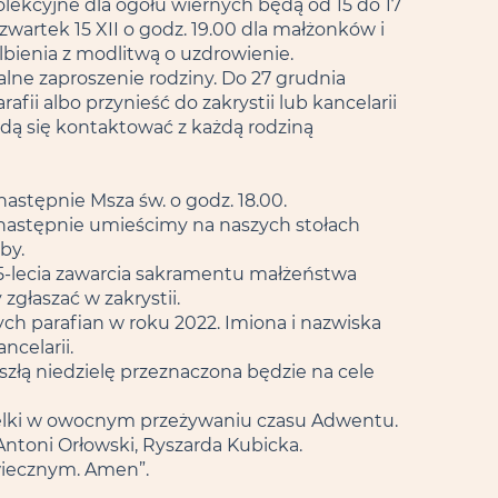
lekcyjne dla ogółu wiernych będą od 15 do 17
wartek 15 XII o godz. 19.00 dla małżonków i
elbienia z modlitwą o uzdrowienie.
alne zaproszenie rodziny. Do 27 grudnia
fii albo przynieść do zakrystii lub kancelarii
będą się kontaktować z każdą rodziną
astępnie Msza św. o godz. 18.00.
ą następnie umieścimy na naszych stołach
by.
, 5-lecia zawarcia sakramentu małżeństwa
zgłaszać w zakrystii.
ch parafian w roku 2022. Imiona i nazwiska
ncelarii.
szłą niedzielę przeznaczona będzie na cele
elki w owocnym przeżywaniu czasu Adwentu.
Antoni Orłowski, Ryszarda Kubicka.
wiecznym. Amen”.