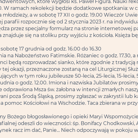
dwentowych, które wygłosi ks. Paweł Figura. Nauki reko
. W ramach rekolekcji będzie dodatkowe spotkania: w cz
la młodzieży, a w sobotę 17 XII o godz. 19.00 Wieczór Uwi
parafii rozpocznie się od 2 stycznia 2023 r. na indywidu
za przez specjalny formularz na stronie internetowej para
znajduje się na stoliku przy wyjściu z kościoła. Księża 
obotę 17 grudnia od godz. 16.00 do 16.30
ia na Nabożeństwo Fatimskie. Różaniec o godz. 17.30, a n
ranci będą rozprowadzać sianko, które zgodnie z tradycj
y tej okazji, przeznaczone zostaną na cel Liturgicznej Służ
ących w tym roku jubileusze 50-lecia, 25-lecia, 15-lecia
dnia o godz. 12.00. Imiona i nazwiska Jubilatów prosimy 
e odprawiona Msza św. żałobna w intencji zmarłych naszy
ni poza Środą Śląską, prosimy zgłaszać w zakrystii lub ka
 na pomoc Kościołowi na Wschodzie. Taca zbierana w przy
my Bożego błogosławionego i opieki Maryi Wspomożyci
ialnej odeszli do wieczności: śp. Bonifacy Chodkowski, 
ynek racz im dać, Panie… Niech odpoczywają w pokoju 