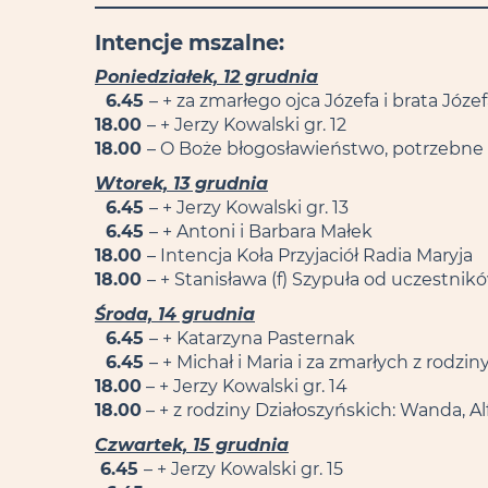
Intencje mszalne:
Poniedziałek, 12 grudnia
6.45
– + za zmarłego ojca Józefa i brata Józe
18.00
– + Jerzy Kowalski gr. 12
18.00
– O Boże błogosławieństwo, potrzebne ł
Wtorek, 13 grudnia
6.45
– + Jerzy Kowalski gr. 13
6.45
– + Antoni i Barbara Małek
18.00
– Intencja Koła Przyjaciół Radia Maryja
18.00
– + Stanisława (f) Szypuła od uczestni
Środa, 14 grudnia
6.45
– + Katarzyna Pasternak
6.45
– + Michał i Maria i za zmarłych z rodzin
18.00
– + Jerzy Kowalski gr. 14
18.00
– + z rodziny Działoszyńskich: Wanda, Al
Czwartek, 15 grudnia
6.45
– + Jerzy Kowalski gr. 15