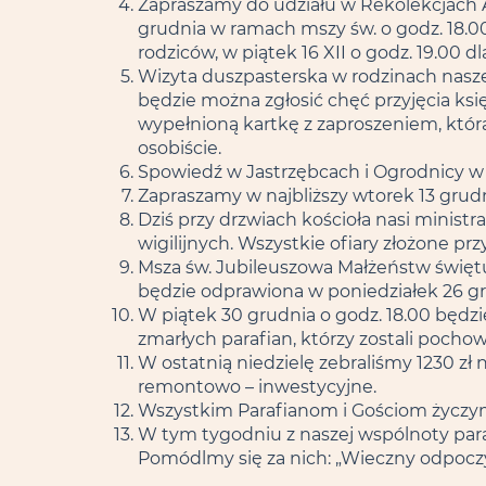
Zapraszamy do udziału w Rekolekcjach A
grudnia w ramach mszy św. o godz. 18.00
rodziców, w piątek 16 XII o godz. 19.00 d
Wizyta duszpasterska w rodzinach naszej 
będzie można zgłosić chęć przyjęcia księd
wypełnioną kartkę z zaproszeniem, która 
osobiście.
Spowiedź w Jastrzębcach i Ogrodnicy w s
Zapraszamy w najbliższy wtorek 13 grudn
Dziś przy drzwiach kościoła nasi minist
wigilijnych. Wszystkie ofiary złożone prz
Msza św. Jubileuszowa Małżeństw świętuj
będzie odprawiona w poniedziałek 26 gru
W piątek 30 grudnia o godz. 18.00 będzi
zmarłych parafian, którzy zostali pochowa
W ostatnią niedzielę zebraliśmy 1230 zł
remontowo – inwestycyjne.
Wszystkim Parafianom i Gościom życzy
W tym tygodniu z naszej wspólnoty paraf
Pomódlmy się za nich: „Wieczny odpocz