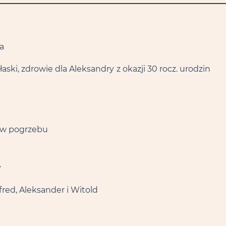
fa
aski, zdrowie dla Aleksandry
z okazji 30 rocz. urodzin
ków pogrzebu
y
fred, Aleksander i Witold