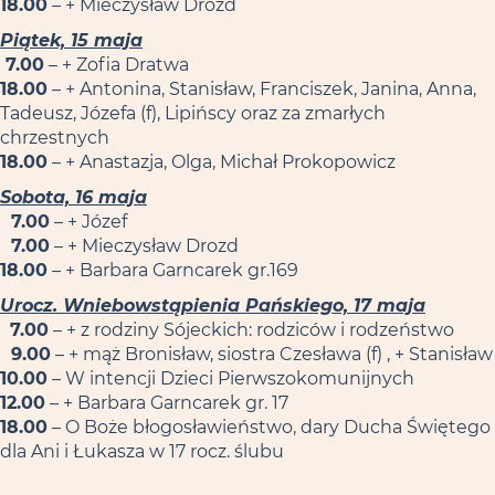
18.00
– + Mieczysław Drozd
Piątek, 15 maja
7.00
– + Zofia Dratwa
18.00
– + Antonina, Stanisław, Franciszek, Janina, Anna,
Tadeusz, Józefa (f), Lipińscy oraz za zmarłych
chrzestnych
18.00
– + Anastazja, Olga, Michał Prokopowicz
Sobota, 16 maja
7.00
– + Józef
7.00
– + Mieczysław Drozd
18.00
– + Barbara Garncarek gr.169
Urocz. Wniebowstąpienia Pańskiego, 17 maja
7.00
– + z rodziny Sójeckich: rodziców i rodzeństwo
9.00
– + mąż Bronisław, siostra Czesława (f) , + Stanisław
10.00
– W intencji Dzieci Pierwszokomunijnych
12.00
– + Barbara Garncarek gr. 17
18.00
– O Boże błogosławieństwo, dary Ducha Świętego
dla Ani i Łukasza w 17 rocz. ślubu