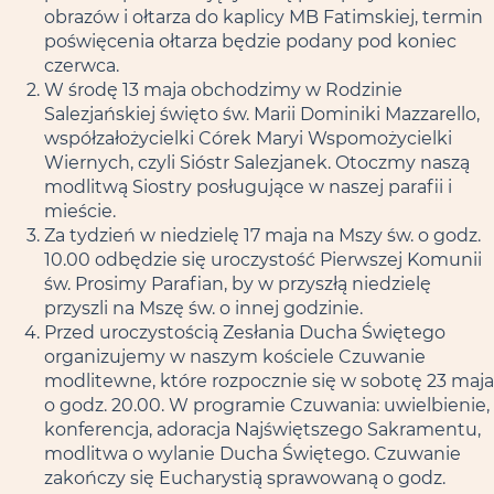
obrazów i ołtarza do kaplicy MB Fatimskiej, termin
poświęcenia ołtarza będzie podany pod koniec
czerwca.
W środę 13 maja obchodzimy w Rodzinie
Salezjańskiej święto św. Marii Dominiki Mazzarello,
współzałożycielki Córek Maryi Wspomożycielki
Wiernych, czyli Sióstr Salezjanek. Otoczmy naszą
modlitwą Siostry posługujące w naszej parafii i
mieście.
Za tydzień w niedzielę 17 maja na Mszy św. o godz.
10.00 odbędzie się uroczystość Pierwszej Komunii
św. Prosimy Parafian, by w przyszłą niedzielę
przyszli na Mszę św. o innej godzinie.
Przed uroczystością Zesłania Ducha Świętego
organizujemy w naszym kościele Czuwanie
modlitewne, które rozpocznie się w sobotę 23 maja
o godz. 20.00. W programie Czuwania: uwielbienie,
konferencja, adoracja Najświętszego Sakramentu,
modlitwa o wylanie Ducha Świętego. Czuwanie
zakończy się Eucharystią sprawowaną o godz.