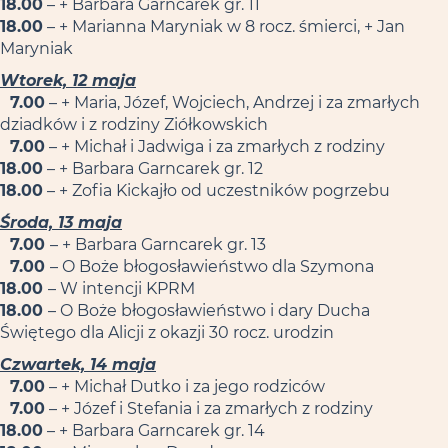
18.00
– + Barbara Garncarek gr. 11
18.00
– + Marianna Maryniak w 8 rocz. śmierci, + Jan
Maryniak
Wtorek, 12 maja
7.00
– + Maria, Józef, Wojciech, Andrzej i za zmarłych
dziadków i z rodziny Ziółkowskich
7.00
– + Michał i Jadwiga i za zmarłych z rodziny
18.00
– + Barbara Garncarek gr. 12
18.00
– + Zofia Kickajło od uczestników pogrzebu
Środa, 13 maja
7.00
– + Barbara Garncarek gr. 13
7.00
– O Boże błogosławieństwo dla Szymona
18.00
– W intencji KPRM
18.00
– O Boże błogosławieństwo i dary Ducha
Świętego dla Alicji z okazji 30 rocz. urodzin
Czwartek, 14 maja
7.00
– + Michał Dutko i za jego rodziców
7.00
– + Józef i Stefania i za zmarłych z rodziny
18.00
– + Barbara Garncarek gr. 14