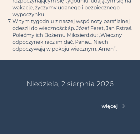
rozpoczynającym się tygodniu, udającym się na
wakacje, życzymy udanego i bezpiecznego
wypoczynku.
W tym tygodniu z naszej wspólnoty parafialnej
odeszli do wieczności: śp. Józef Feret, Jan Pstraś.
Polećmy ich Bożemu Miłosierdziu: „Wieczny
odpoczynek racz im dać, Panie… Niech
odpoczywają w pokoju wiecznym. Amen”.
Niedziela, 2 sierpnia 2026
więcej