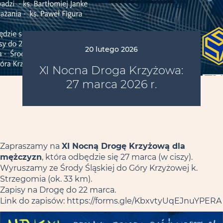
20 lutego 2026
XI Nocna Droga Krzyżowa:
27 marca 2026 r.
Zapraszamy na
XI Nocną Drogę Krzyżową dla
mężczyzn
, która odbędzie się 27 marca (w ciszy).
Wyruszamy ze Środy Śląskiej do Góry Krzyżowej k.
Strzegomia (ok. 33 km).
Zapisy na Drogę do 22 marca.
Link do zapisów: https://forms.gle/KbxvtyUqEJnuYPERA