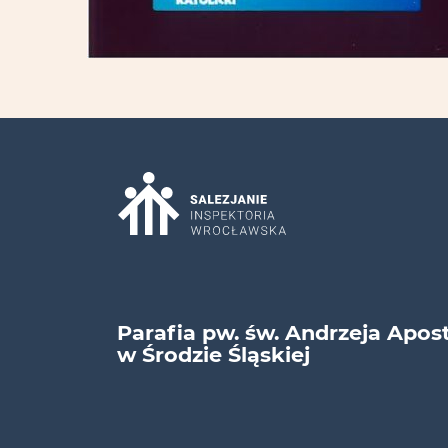
Parafia pw. św. Andrzeja Apos
w Środzie Śląskiej