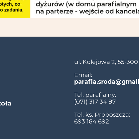
ul. Kolejowa 2, 55-300
Email:
parafia.sroda@gmai
Tel. parafialny:
(071) 317 34 97
toła
Tel. ks. Proboszcza:
693 164 692