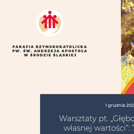
1 grudnia 202
Warsztaty pt. „Głęb
własnej wartości”: