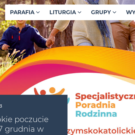
PARAFIA
LITURGIA
GRUPY
WY
3
okie poczucie
 7 grudnia w