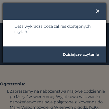
MENU
Data wykracza poza zakres dostępnych
czytań.
Ogłoszenia i intencje
Niedziela, 30 kwietnia 2023
Dzisiejsze czytania
Ogłoszenia:
Zapraszamy na nabożeństwa majowe codziennie
po Mszy św. wieczornej. Wyjątkowo w czwartki
nabożeństwo majowe połączone z Nowenną do
Maryi Wspomożycielki Wiernych o godz. 17.30.