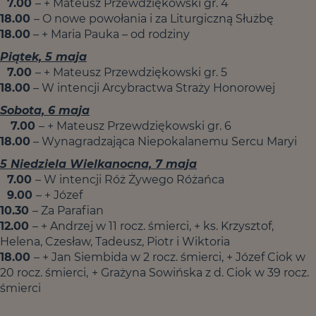
7.00
– + Mateusz Przewdziękowski gr. 4
18.00
– O nowe powołania i za Liturgiczną Służbę
18.00
– + Maria Pauka – od rodziny
Piątek, 5 maja
7.00
– + Mateusz Przewdziękowski gr. 5
18.00
– W intencji Arcybractwa Straży Honorowej
Sobota, 6 maja
7.00
– + Mateusz Przewdziękowski gr. 6
18.00
– Wynagradzająca Niepokalanemu Sercu Maryi
5 Niedziela Wielkanocna, 7 maja
7.00
– W intencji Róż Żywego Różańca
9.00
– + Józef
10.30
– Za Parafian
12.00
– + Andrzej w 11 rocz. śmierci, + ks. Krzysztof,
Helena, Czesław, Tadeusz, Piotr i Wiktoria
18.00
– + Jan Siembida w 2 rocz. śmierci, + Józef Ciok w
20 rocz. śmierci,
+ Grażyna Sowińska z d. Ciok w 39 rocz.
śmierci