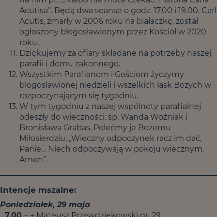
Acutisa”. Będą dwa seanse o godz. 17.00 i 19.00. Carl
Acutis, zmarły w 2006 roku na białaczkę, został
ogłoszony błogosławionym przez Kościół w 2020
roku.
Dziękujemy za ofiary składane na potrzeby naszej
parafii i domu zakonnego.
Wszystkim Parafianom i Gościom życzymy
błogosławionej niedzieli i wszelkich łask Bożych w
rozpoczynającym się tygodniu.
W tym tygodniu z naszej wspólnoty parafialnej
odeszły do wieczności: śp. Wanda Woźniak i
Bronisława Grabas. Polećmy je Bożemu
Miłosierdziu: „Wieczny odpoczynek racz im dać,
Panie… Niech odpoczywają w pokoju wiecznym.
Amen”.
Intencje mszalne:
Poniedziałek, 29 maja
7.00
– + Mateusz Przewdziękowski gr. 29