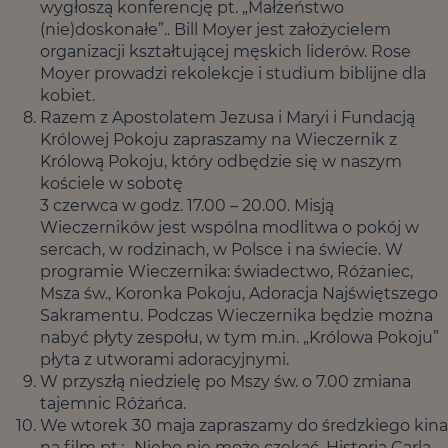
wygłoszą konferencję pt. „Małżeństwo
(nie)doskonałe”.. Bill Moyer jest założycielem
organizacji kształtującej męskich liderów. Rose
Moyer prowadzi rekolekcje i studium biblijne dla
kobiet.
Razem z Apostolatem Jezusa i Maryi i Fundacją
Królowej Pokoju zapraszamy na Wieczernik z
Królową Pokoju, który odbędzie się w naszym
kościele w sobotę
3 czerwca w godz. 17.00 – 20.00. Misją
Wieczerników jest wspólna modlitwa o pokój w
sercach, w rodzinach, w Polsce i na świecie. W
programie Wieczernika: świadectwo, Różaniec,
Msza św., Koronka Pokoju, Adoracja Najświętszego
Sakramentu. Podczas Wieczernika będzie można
nabyć płyty zespołu, w tym m.in. „Królowa Pokoju”
płyta z utworami adoracyjnymi.
W przyszłą niedzielę po Mszy św. o 7.00 zmiana
tajemnic Różańca.
We wtorek 30 maja zapraszamy do średzkiego kina
na film pt.: „Niebo nie może czekać. Historia Carla