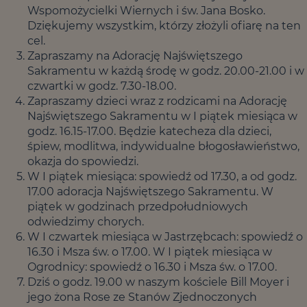
Wspomożycielki Wiernych i św. Jana Bosko.
Dziękujemy wszystkim, którzy złożyli ofiarę na ten
cel.
Zapraszamy na Adorację Najświętszego
Sakramentu w każdą środę w godz. 20.00-21.00 i w
czwartki w godz. 7.30-18.00.
Zapraszamy dzieci wraz z rodzicami na Adorację
Najświętszego Sakramentu w I piątek miesiąca w
godz. 16.15-17.00. Będzie katecheza dla dzieci,
śpiew, modlitwa, indywidualne błogosławieństwo,
okazja do spowiedzi.
W I piątek miesiąca: spowiedź od 17.30, a od godz.
17.00 adoracja Najświętszego Sakramentu. W
piątek w godzinach przedpołudniowych
odwiedzimy chorych.
W I czwartek miesiąca w Jastrzębcach: spowiedź o
16.30 i Msza św. o 17.00. W I piątek miesiąca w
Ogrodnicy: spowiedź o 16.30 i Msza św. o 17.00.
Dziś o godz. 19.00 w naszym kościele Bill Moyer i
jego żona Rose ze Stanów Zjednoczonych