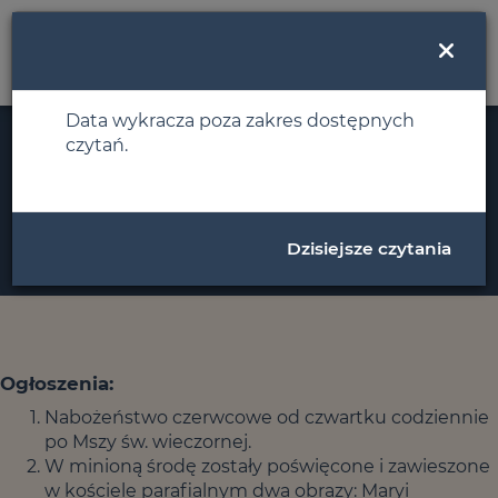
MENU
Data wykracza poza zakres dostępnych
czytań.
Ogłoszenia i intencje
Niedziela, 28 maja 2023
Dzisiejsze czytania
Ogłoszenia:
Nabożeństwo czerwcowe od czwartku codziennie
po Mszy św. wieczornej.
W minioną środę zostały poświęcone i zawieszone
w kościele parafialnym dwa obrazy: Maryi