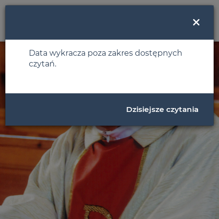
MENU
Data wykracza poza zakres dostępnych
czytań.
Dzisiejsze czytania