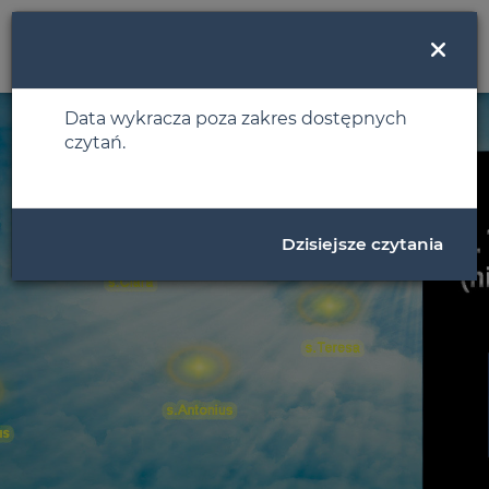
MENU
Data wykracza poza zakres dostępnych
czytań.
Dzisiejsze czytania