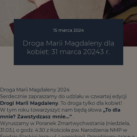
15 marca 2024
Droga Marii Magdaleny dla
kobiet: 31 marca 20243 r.
Droga Marii Magdaleny 2024
Serdecznie zapraszamy do udziału w czwartej edycji
Drogi Marii Magdaleny
. To droga tylko dla kobiet!
W tym roku towarzyszyć nam będą słowa
„To dla
mnie? Zawstydzasz mnie…”
.
Wyruszamy w Poranek Zmartwychwstania (niedziela,
31.03.), o godz. 4:30 z Kościoła pw. Narodzenia NMP w
Środzie Śląskiej (przy ul. Legnickiej). Przejdziemy trasę o