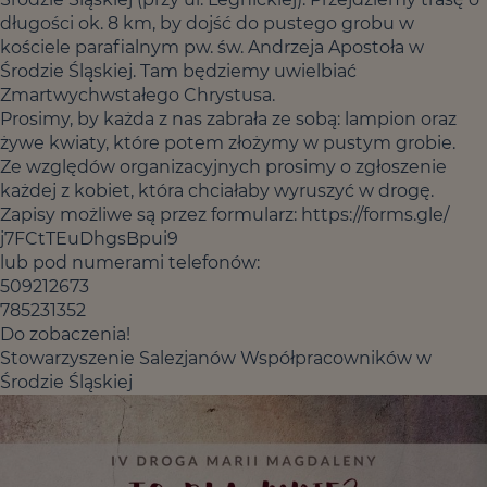
długości ok. 8 km, by dojść do pustego grobu w
kościele parafialnym pw. św. Andrzeja Apostoła w
Środzie Śląskiej. Tam będziemy uwielbiać
Zmartwychwstałego Chrystusa.
Prosimy, by każda z nas zabrała ze sobą: lampion oraz
żywe kwiaty, które potem złożymy w pustym grobie.
Ze względów organizacyjnych prosimy o zgłoszenie
każdej z kobiet, która chciałaby wyruszyć w drogę.
Zapisy możliwe są przez formularz:
https://forms.gle/
j7FCtTEuDhgsBpui9
lub pod numerami telefonów:
509212673
785231352
Do zobaczenia!
Stowarzyszenie Salezjanów Współpracowników w
Środzie Śląskiej