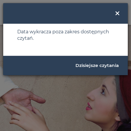
MENU
Data wykracza poza zakres dostępnych
czytań.
Dzisiejsze czytania