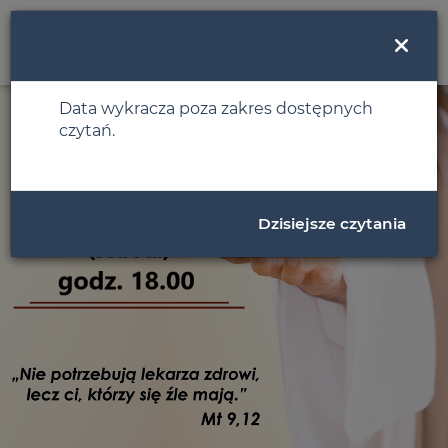
MENU
Data wykracza poza zakres dostępnych
czytań.
Dzisiejsze czytania