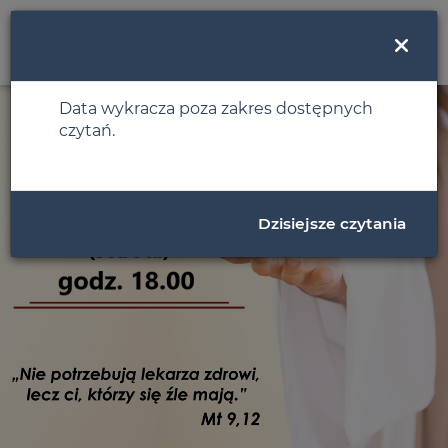
MENU
Data wykracza poza zakres dostępnych
czytań.
Dzisiejsze czytania