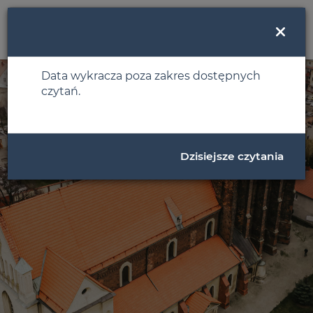
MENU
Data wykracza poza zakres dostępnych
czytań.
Dzisiejsze czytania